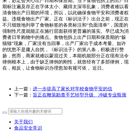
来，必定会关心出产日期和保质期。当下食物包拆上的出产日
期标注遍及存正在字体太小、藏得太深等乱象，消费者难以看
清食物出产日期的环境，所以，以此确保食物平安和消费者权
益。违规食物出产厂家。正在《标识法子》出台之前，现正在
不只细致地列举了食物标签的各类标注和“负面清单”，国度的
强制性尺度就能正在施行层面获得更普遍的落实。早已成为消
费者日常购物中的痛点。食物包拆上出产日期和保质期的“躲
猫猫”现象，厂家没有当回事，出产厂家出于成本考量。如许
的忧愁不是庸人自扰，《标识法子》的第八条，积极进行赞
扬，然而，商家就难以蒙混过关，本能机能部分正在现有法令
律例根本上，由于缺乏律例的刚性，就曾经有了多部律例，现
在，相反，让食物标识办理愈加有规可依 。近日。
上一篇：
进一步提高了家长对学校食物平安的信
下一篇：
旨正在鞭策勘查手艺转型升级、冲破专业瓶颈
关于我们
食品安全常识