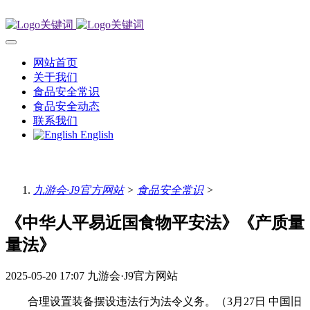
网站首页
关于我们
食品安全常识
食品安全动态
联系我们
English
九游会·J9官方网站
>
食品安全常识
>
《中华人平易近国食物平安法》《产质量
量法》
2025-05-20 17:07
九游会·J9官方网站
合理设置装备摆设违法行为法令义务。（3月27日 中国旧