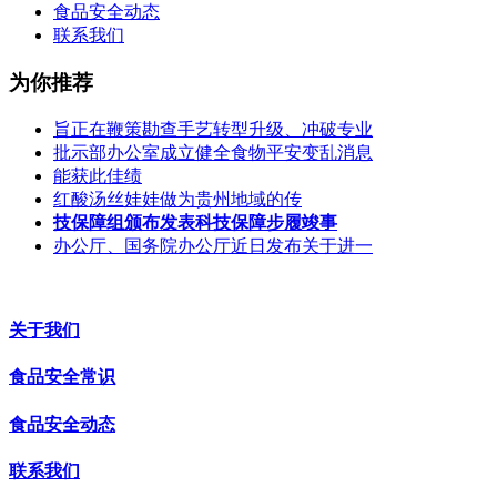
食品安全动态
联系我们
为你推荐
旨正在鞭策勘查手艺转型升级、冲破专业
批示部办公室成立健全食物平安变乱消息
能获此佳绩
红酸汤丝娃娃做为贵州地域的传
技保障组颁布发表科技保障步履竣事
办公厅、国务院办公厅近日发布关于进一
关于我们
食品安全常识
食品安全动态
联系我们