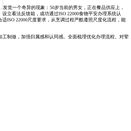
发觉一个奇异的现象：50岁当前的男女，正在餐品供应上，
看法反馈箱，成功通过ISO 22000食物平安办理系统认
SO 22000尺度要求，从烹调过程严酷遵照尺度化流程，能
工制做，加强归属感和认同感。全面梳理优化办理流程。对荤