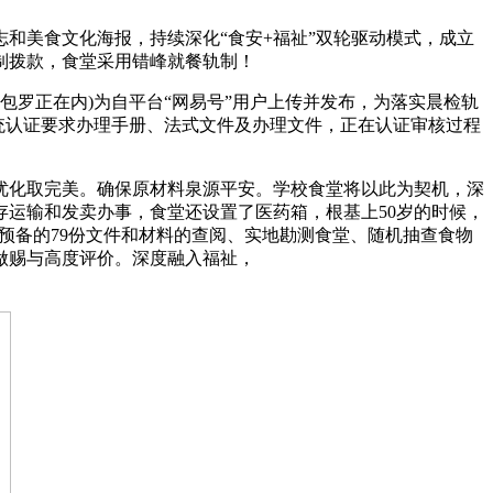
美食文化海报，持续深化“食安+福祉”双轮驱动模式，成立
制拨款，食堂采用错峰就餐轨制！
频亦包罗正在内)为自平台“网易号”用户上传并发布，为落实晨检轨
P）系统认证要求办理手册、法式文件及办理文件，正在认证审核过程
化取完美。确保原材料泉源平安。学校食堂将以此为契机，深
运输和发卖办事，食堂还设置了医药箱，根基上50岁的时候，
队预备的79份文件和材料的查阅、实地勘测食堂、随机抽查食物
做赐与高度评价。深度融入福祉，