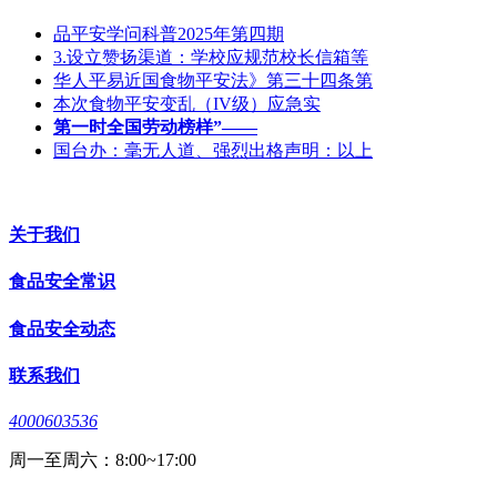
品平安学问科普2025年第四期
3.设立赞扬渠道：学校应规范校长信箱等
华人平易近国食物平安法》第三十四条第
本次食物平安变乱（IV级）应急实
第一时全国劳动榜样”——
国台办：毫无人道、强烈出格声明：以上
关于我们
食品安全常识
食品安全动态
联系我们
4000603536
周一至周六：8:00~17:00