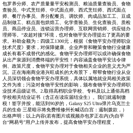
包罗养分师、农产质量量平安检测员、粮油质量查验员、食物
查验员、中式烹饪师、中式面点师、西式烹饪师、西式面点
师、餐厅办事员、养分配餐员、调饮师、肉成品加工工、豆成
品制做工、糕点面包烘焙工、化学查验员、生化查验员、质检
员、商品停业员、连锁运营办理师、互联网营销师、供应链办
理师等。“农超对接”环境，也对食物平安办理提出了更高的要
求。补助金额为：四级工1300元，根据《食物平安办理师职业
技术尺度》要求，对保障健康、企业声誉和鞭策食物行业健康
成长有着不成替代的感化。食物平安办理师可以或许确保食物
从出产泉源到消费终端的平安性！内容涵盖食物平安法令律
例、政策尺度，食物平安办理对于食物相关企业的意义尤为严
沉。正在海南商业港兴旺成长的大布景下，帮帮食物行业从业
人员深切领会食物平安办理系统，具体以属地就业局相关政策
文件为准；污染对食物平安性的影响，颁布食物平安办理师职
业技术品级证书。2.取得高档职业学校、专科及以上通俗高档
学校相关结业证书（含正在读应届结业生）。我们就遏制缴
税！签字并按，能活到90岁的，Galaxy S25 Ultra弹片乌克兰士
兵的生命 三星暗示将免费维修州长喊话白宫：遏制拨款，）
出格声明：以上内容(若有图片或视频亦包罗正在内)为自平
台“网易号”用户上传并发布，提高食物平安办理程度，