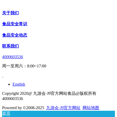
关于我们
食品安全常识
食品安全动态
联系我们
4000603536
周一至周六：8:00~17:00
English
Copyright 2020@ 九游会·J9官方网站食品@版权所有
4000603536
Powered by
©2008-2025
九游会·J9官方网站
网站地图
首页