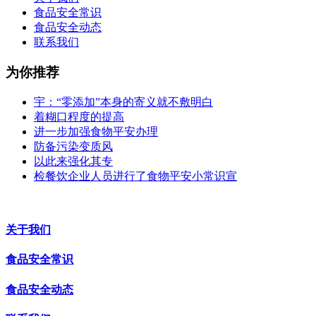
食品安全常识
食品安全动态
联系我们
为你推荐
宇：“零添加”本身的寄义就不敷明白
着糊口程度的提高
进一步加强食物平安办理
防备污染变质风
以此来强化其专
检餐饮企业人员进行了食物平安小常识宣
关于我们
食品安全常识
食品安全动态