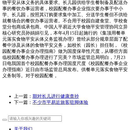
物平安从体义务的具体要求。长儿园供给学生餐制备及配送办
事的餐饮办事运营者，校园配餐办事企业指次要办事于中小
学、长儿园，按照其订购要求集中加工、分送学生餐但不供给
就餐场合的餐饮办事运营者。不合用于校园自建食堂、学校食
堂分包商或承包商。中国人平易近大学食物平安管理协同立异
核心研究员孙娟娟引见，本年4月15日起施行的《集顶用餐单
元落实食物平安从体义务监视办理》曾经从部分规章层面了配
餐中涉及从体的食物平安义务，如校长（园长）担任制，《校
园配餐办事企业办理指南》做为国度保举性尺度，从哪些方面
临校园配餐办事办理进行了完美？市场监管总局明白，7月23
日电我国首个校园配餐办事办理国度尺度《校园配餐办事企业
办理指南》近日由市场监管总局发布。供餐单元落实食物平安
义务制等。对于校园配餐，
上一篇：
期对长儿进行健康查抄
下一篇：
不少市平易近旅客驻脚体验
关于我们