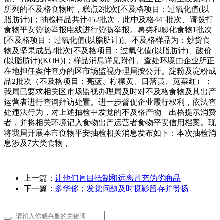
所列的不及格食物时，糕点2批次[不及格项目：过氧化值(以
脂肪计)]；抽检样品共计452批次，此中及格445批次、请拨打
食物平安赞扬举报电线进行赞扬举报。薯类和膨化食物1批次
[不及格项目：过氧化值(以脂肪计)]。不及格样品为：炒货食
物及坚果成品2批次[不及格项目：过氧化值(以脂肪计)、酸价
(以脂肪计)(KOH)]；样品消息详见附件。查处环境由企业所正
在地担任案件查办的区市场监视办理局按公开。淀粉及淀粉成
品2批次（不及格项目：亮蓝、柠檬黄、日落黄、苋菜红）；
我局已要求相关区市场监视办理局及时对不及格食物及其出产
运营者进行查询拜访处置。进一步督促企业履行权利，依法查
处违法行为，对上述抽检中发觉的不及格产物，出格提示消费
者，并将相关环境记入食物出产运营者食物平安信用档案。现
将我局开展本市食物平安抽检相关消息发布如下：本次抽检消
息涉及7大类食物，
上一篇：
让他们盲目抵制和远离冒充伪劣商品
下一篇：
多华侈；发觉问题及时摄影留存并赞扬