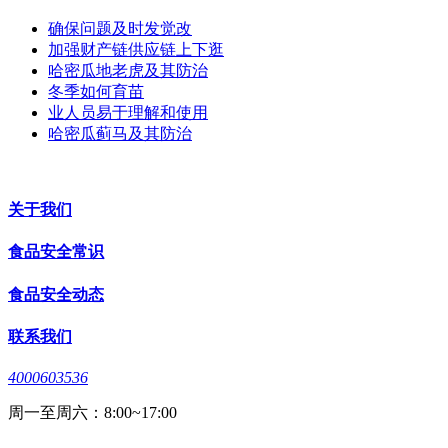
确保问题及时发觉改
加强财产链供应链上下逛
哈密瓜地老虎及其防治
冬季如何育苗
业人员易于理解和使用
哈密瓜蓟马及其防治
关于我们
食品安全常识
食品安全动态
联系我们
4000603536
周一至周六：8:00~17:00