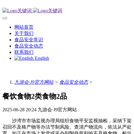
网站首页
关于我们
食品安全常识
食品安全动态
联系我们
English
九游会·J9官方网站
>
食品安全动态
>
餐饮食物2类食物2品
2025-06-28 20:24
九游会·J9官方网站
沙湾市市场监视办理局组织食物平安监视抽检，采纳下架
召回不及格产物等办法节制风险。查清产物流向，依法从严处
置，如正在市场上发觉或采办到附件所列的不及格食物，检出